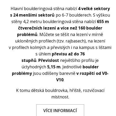
Hlavní boulderingová stěna nabízí
4 velké sektory
s 24 menšími sektorů
po 6-7 boulderech. S výškou
stěny 4,2 metru boulderingová stěna nabízí
655 m
čtverečních lezení a více než 160 boulder
problémů
. Můžete se těšit na lezení v mírně
ukloněných profilech (tzv. rajbasech), na lezení
v profilech kolmých a převislých i na kampus s lištami
s úhlem
převisu až do 76
stupňů
.
Převislost
největšího profilu je
úctyhodných
5,15 m
. Jednotlivé
boulder
problémy
jsou odlišeny barevně
v rozpětí od V0-
V10
.
K tomu dětská bouldrovka, hřiště, rozvičovací
místnost.
VÍCE INFORMACÍ