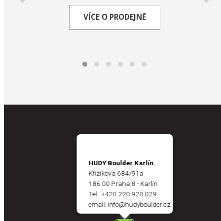
VÍCE O PRODEJNĚ
HUDY Boulder Karlín
Křižíkova 684/91a
186 00 Praha 8 - Karlín
Tel.:
+420 220 920 029
email:
info@hudyboulder.cz