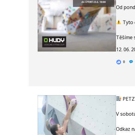
Od pondě
Tyto 
Těšíme 
12. 06. 
0
PETZL
V sobotu
Odkaz na