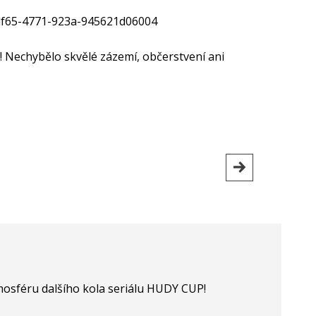
df65-4771-923a-945621d06004
u! Nechybělo skvělé zázemí, občerstvení ani
 atmosféru dalšího kola seriálu HUDY CUP!