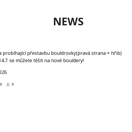
NEWS
 probíhající přestavbu bouldrovky(pravá strana + hřib)
14.7. se můžete těšit na nové bouldery!
2026
0
0