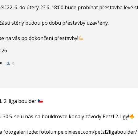
lí 22. 6. do úterý 23.6. 18:00 bude probíhat přestavba levé s
části stěny budou po dobu přestavby uzavřeny.
se na vás po dokončení přestavby!
2026
0
0
 2. liga boulder
 30.5. se u nás na bouldrovce konaly závody Petzl 2. ligy!
 fotogalerii zde:
fotolumpe.pixieset.com/petzl2ligaboulder/