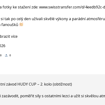
 fotky ke stažení zde:
www.swisstransfer.com/d/4eedb92c-
si tak po celý den užívali skvělé výkony a parádní atmosfér
a fanoušků
brazit více
2026
0
0
tní závod HUDY CUP – 2. kolo (obtížnost)
si zazávodit, poměřit síly s ostatními lezci a užít si skvělou