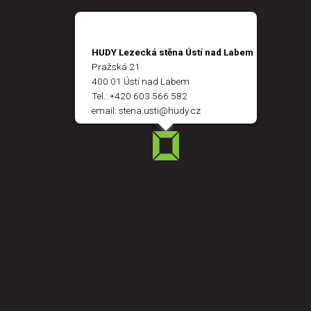
HUDY Lezecká stěna Ústí nad Labem
Pražská 21
400 01 Ústí nad Labem
Tel.:
+420 603 566 582
email:
stena.usti@hudy.cz