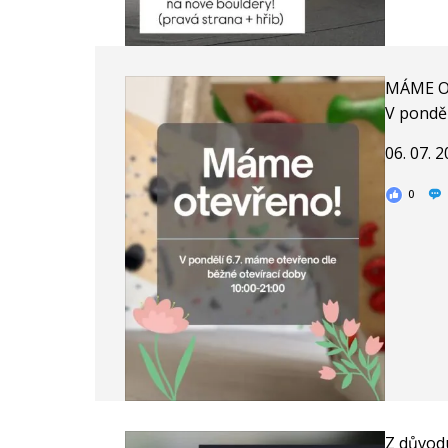
MÁME O
V ponděl
06. 07. 
0
Z důvodu