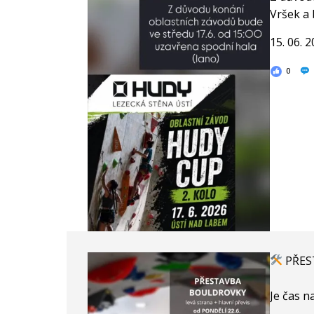
Vršek a 
15. 06. 
0
PŘES
Je čas n