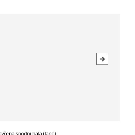
vřena spodní hala (lano).