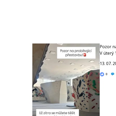
Pozor na
V úterý 
13. 07. 
0