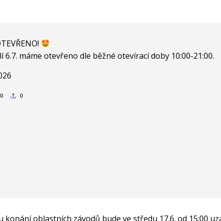
TEVŘENO!
í 6.7. máme otevřeno dle běžné otevírací doby 10:00-21:00.
2026
0
0
 konání oblastních závodů bude ve středu 17.6. od 15:00 uza