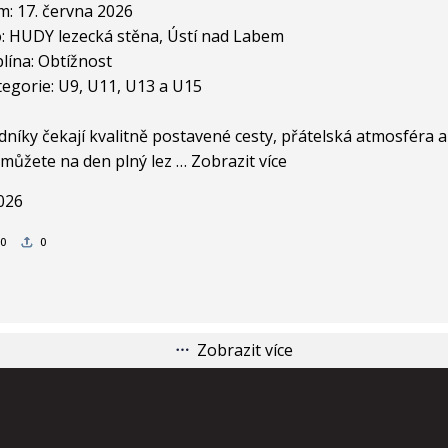
: 17. června 2026
: HUDY lezecká stěna, Ústí nad Labem
lína: Obtížnost
egorie: U9, U11, U13 a U15
níky čekají kvalitně postavené cesty, přátelská atmosféra a
 můžete na den plný lez
…
Zobrazit více
2026
0
0
Zobrazit více