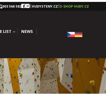
|
|
603 566 582
HUDYSTENY.CZ
E-SHOP HUDY.CZ
E LIST
NEWS