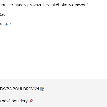
boulder bude v provozu bez jakéhokoliv omezení.
2026
0
0
TAVBA BOULDROVKY!
a nové bouldery!