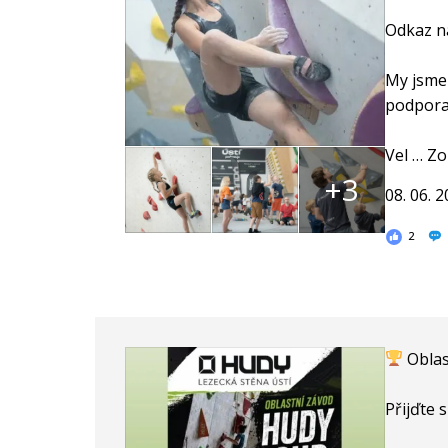
Odkaz na
My jsme 
podpor
Vel
…
Zo
+3
08. 06. 
2
Oblas
Přijďte 