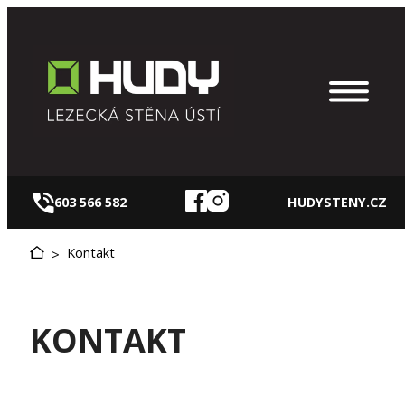
Přeskočit
na
obsah
603 566 582
HUDYSTENY.CZ
Kontakt
>
KONTAKT