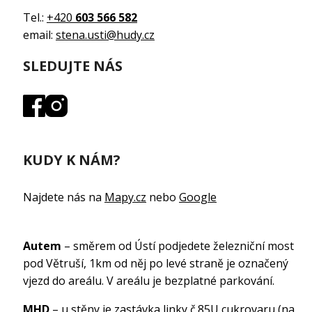
Tel.:
+420
603 566 582
email:
stena.usti@hudy.cz
SLEDUJTE NÁS
KUDY K NÁM?
Najdete nás na
Mapy.cz
nebo
Google
Autem
– směrem od Ústí podjedete železniční most
pod Větruší, 1km od něj po levé straně je označený
vjezd do areálu. V areálu je bezplatné parkování.
MHD
– u stěny je zastávka linky č.85U cukrovaru (na