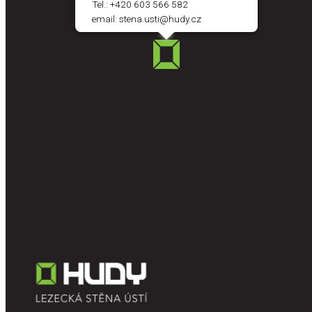
Tel.:
+420 603 566 582
email:
stena.usti@hudy.cz