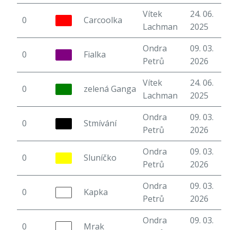
Vítek
24. 06.
0
Carcoolka
6
Lachman
2025
Ondra
09. 03.
0
Fialka
5
Petrů
2026
Vítek
24. 06.
0
zelená Ganga
7
Lachman
2025
Ondra
09. 03.
0
Stmívání
4
Petrů
2026
Ondra
09. 03.
0
Sluníčko
5
Petrů
2026
Ondra
09. 03.
0
Kapka
3
Petrů
2026
Ondra
09. 03.
0
Mrak
5