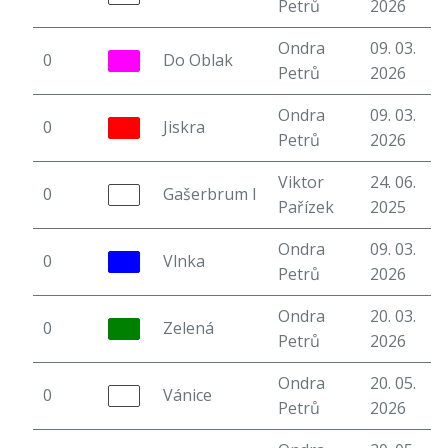
Petrů
2026
Ondra
09. 03.
0
Do Oblak
6
Petrů
2026
Ondra
09. 03.
0
Jiskra
4
Petrů
2026
Viktor
24. 06.
0
Gašerbrum I
6
Pařízek
2025
Ondra
09. 03.
0
Vlnka
3
Petrů
2026
Ondra
20. 03.
0
Zelená
5
Petrů
2026
Ondra
20. 05.
0
Vánice
5
Petrů
2026