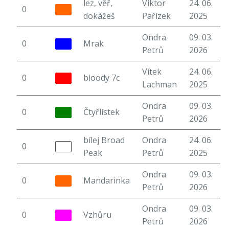
lez, věř,
Viktor
24. 06.
0
8
dokážeš
Pařízek
2025
Ondra
09. 03.
0
Mrak
5
Petrů
2026
Vítek
24. 06.
0
bloody 7c
7
Lachman
2025
Ondra
09. 03.
0
Čtyřlístek
3
Petrů
2026
bílej Broad
Ondra
24. 06.
0
5
Peak
Petrů
2025
Ondra
09. 03.
0
Mandarinka
4
Petrů
2026
Ondra
09. 03.
0
Vzhůru
5
Petrů
2026