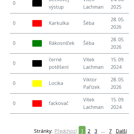
0
6
výstup
Lachman
2025
28. 05.
0
Karkulka
Šéba
5
2026
28. 05.
0
Rákosníček
Šéba
6
2026
černé
Vítek
15. 09.
0
6
potěšení
Lachman
2024
Viktor
28. 05.
0
Locika
7
Pařízek
2026
Vítek
15. 09.
0
fackovač
6
Lachman
2024
Stránky:
Předchozí
1
2
3
…
7
Další