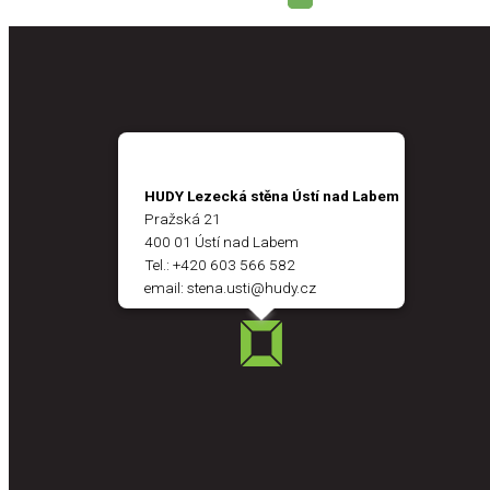
HUDY Lezecká stěna Ústí nad Labem
Pražská 21
400 01 Ústí nad Labem
Tel.:
+420 603 566 582
email:
stena.usti@hudy.cz