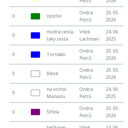
Petrů
2026
Ondra
20. 05.
0
Výstřel
5
Petrů
2026
modrá cesta,
Vítek
24. 06.
0
6
taky cesta
Lachman
2025
Ondra
20. 05.
0
Tornádo
6
Petrů
2026
Ondra
20. 05.
0
Blesk
5
Petrů
2026
na vrchol
Ondra
24. 06.
0
6
Manaslu
Petrů
2025
Ondra
20. 05.
0
Střela
5
Petrů
2026
béčkovej
Vítek
24. 06.