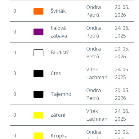
Ondra
20. 05.
0
Švihák
5
Petrů
2026
fialová
Ondra
24. 06.
0
6
zábava
Petrů
2025
Ondra
20. 05.
0
Bludiště
5
Petrů
2026
Vítek
24. 06.
0
útes
6
Lachman
2025
Ondra
20. 05.
0
Tajemno
5
Petrů
2026
Vítek
24. 06.
0
záření
6
Lachman
2025
Ondra
20. 05.
0
Křupka
5