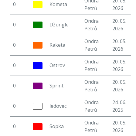
Ondra
20. 05.
0
Kometa
5
Petrů
2026
Ondra
20. 05.
0
Džungle
5
Petrů
2026
Ondra
20. 05.
0
Raketa
5
Petrů
2026
Ondra
20. 05.
0
Ostrov
4
Petrů
2026
Ondra
20. 05.
0
Sprint
5
Petrů
2026
Ondra
24. 06.
0
ledovec
6
Petrů
2025
Ondra
20. 05.
0
Sopka
5
Petrů
2026