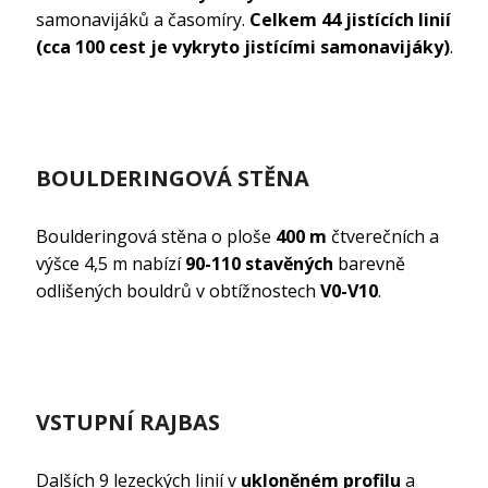
samonavijáků a časomíry.
Celkem 44 jistících linií
(cca 100 cest je vykryto jistícími samonavijáky)
.
BOULDERINGOVÁ STĚNA
Boulderingová stěna o ploše
400 m
čtverečních a
výšce 4,5 m nabízí
90-110 stavěných
barevně
odlišených bouldrů v obtížnostech
V0-V10
.
VSTUPNÍ RAJBAS
Dalších 9 lezeckých linií v
ukloněném profilu
a