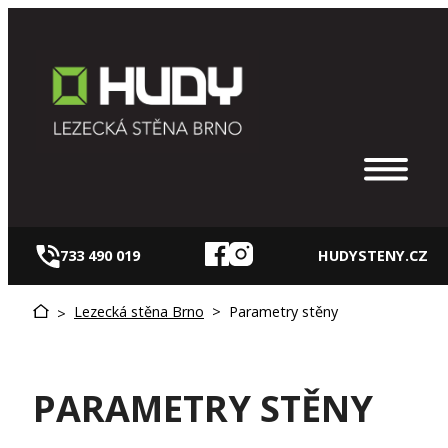
Přeskočit
na
obsah
733 490 019
HUDYSTENY.CZ
Lezecká stěna Brno
>
Parametry stěny
>
PARAMETRY STĚNY