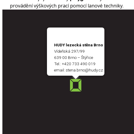
provádění výškových prací pomocí lanové techniky.
HUDY lezecká stěna Brno
Vídeňská 297/99
639 00 Brno – Štýřice
Tel.:
+420 733 490 019
email:
stena.brno@hudy.cz