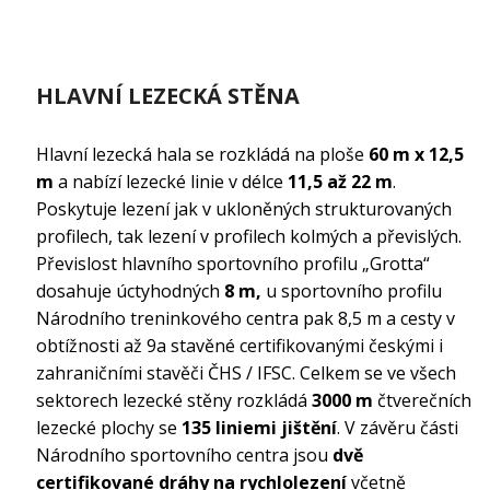
HLAVNÍ LEZECKÁ STĚNA
Hlavní lezecká hala se rozkládá na ploše
60 m x 12,5
m
a nabízí lezecké linie v délce
11,5 až 22 m
.
Poskytuje lezení jak v ukloněných strukturovaných
profilech, tak lezení v profilech kolmých a převislých.
Převislost hlavního sportovního profilu „Grotta“
dosahuje úctyhodných
8 m,
u sportovního profilu
Národního treninkového centra pak 8,5 m a cesty v
obtížnosti až 9a stavěné certifikovanými českými i
zahraničními stavěči ČHS / IFSC. Celkem se ve všech
sektorech lezecké stěny rozkládá
3000 m
čtverečních
lezecké plochy se
135 liniemi jištění
. V závěru části
Národního sportovního centra jsou
dvě
certifikované dráhy na rychlolezení
včetně