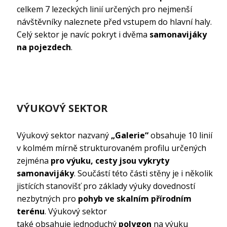
celkem 7 lezeckých linií určených pro nejmenší
návštěvníky naleznete před vstupem do hlavní haly.
Celý sektor je navíc pokryt i dvěma
samonavijáky
na pojezdech
.
VÝUKOVÝ SEKTOR
Výukový sektor nazvaný
„Galerie“
obsahuje 10 linií
v kolmém mírně strukturovaném profilu určených
zejména
pro výuku, cesty jsou vykryty
samonavijáky
. Součástí této části stěny je i několik
jistících stanovišť pro základy výuky dovedností
nezbytných pro
pohyb ve skalním přírodním
terénu
. Výukový sektor
také obsahuje jednoduchý
polygon
na výuku