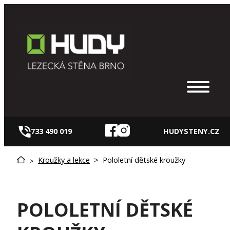
Přeskočit
na
obsah
733 490 019
HUDYSTENY.CZ
Kroužky a lekce
>
Pololetní dětské kroužky
>
POLOLETNÍ DĚTSKÉ