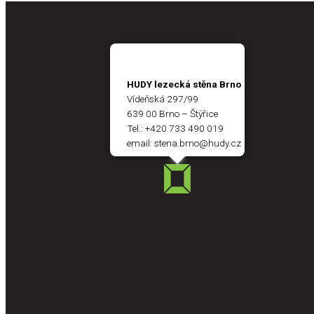
HUDY lezecká stěna Brno
Vídeňská 297/99
639 00 Brno – Štýřice
Tel.:
+420 733 490 019
email:
stena.brno@hudy.cz