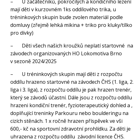
– U začátečníků, pokročilých a kondičního lezení
mají děti v kurzovném 1ks oddílového trika, u
tréninkových skupin bude zvolen materiál podle
domluvy (zřejmě lehká mikina + triko pro kluky/tílko
pro dívky)
– Děti všech našich kroužků neplatí startovné na
závodech organizovaných HO Lokomotiva Brno
v sezoně 2024/2025
– U tréninkových skupin mají děti z rozpočtu
oddílu hrazeno startovné na závodech ČHS (1. liga, 2.
liga i 3. liga), z rozpočtu oddílu je pak hrazen trenér,
který se závodů účastní. Dále jsou z rozpočtu oddílu
hrazeni kondiční trenér, fyzioterapeutický dohled a ,
doplňující treninky Parkouru nebo boulderingu na
cizích stěnách. 1 x ročně hrazen příspěvek ve vši
600,- kč na sportovní zdravotní prohlídku. Za děti je
uhrazena z rozpočtu oddílu závodní licence ČHS.