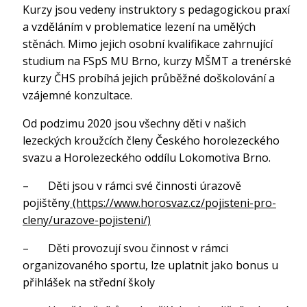
Kurzy jsou vedeny instruktory s pedagogickou praxí
a vzděláním v problematice lezení na umělých
stěnách. Mimo jejich osobní kvalifikace zahrnující
studium na FSpS MU Brno, kurzy MŠMT a trenérské
kurzy ČHS probíhá jejich průběžné doškolování a
vzájemné konzultace.
Od podzimu 2020 jsou všechny děti v našich
lezeckých kroužcích členy Českého horolezeckého
svazu a Horolezeckého oddílu Lokomotiva Brno.
– Děti jsou v rámci své činnosti úrazově
pojištěny
(https://www.horosvaz.cz/pojisteni-pro-
cleny/urazove-pojisteni/)
– Děti provozují svou činnost v rámci
organizovaného sportu, lze uplatnit jako bonus u
přihlášek na střední školy