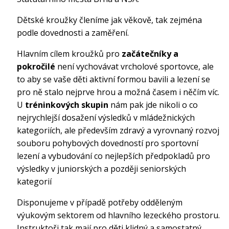
Dětské kroužky členíme jak věkově, tak zejména
podle dovednosti a zaměření.
Hlavním cílem kroužků pro
začátečníky a
pokročilé
není vychovávat vrcholové sportovce, ale
to aby se vaše děti aktivní formou bavili a lezení se
pro ně stalo nejprve hrou a možná časem i něčím víc.
U
tréninkových skupin
nám pak jde nikoli o co
nejrychlejší dosažení výsledků v mládežnických
kategoriích, ale především zdravý a vyrovnaný rozvoj
souboru pohybových dovedností pro sportovní
lezení a vybudování co nejlepších předpokladů pro
výsledky v juniorských a později seniorských
kategorií
Disponujeme v případě potřeby odděleným
výukovým sektorem od hlavního lezeckého prostoru.
Instruktoři tak mají pro děti klidný a samostatný