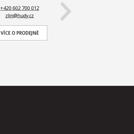
+420 602 700 012
+420 731 685 697
zlin@hudy.cz
olomouc@hudy.cz
VÍCE O PRODEJNĚ
VÍCE O PRODEJNĚ