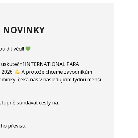
NOVINKY
 dít věci!!
nás uskuteční INTERNATIONAL PARA
 2026.
A protože chceme závodníkům
odmínky, čeká nás v následujícím týdnu menší
stupně sundávat cesty na:
ího převisu.