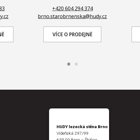
83
+420 604 294 374
y.cz
brno.starobrnenska@hudy.cz
NĚ
VÍCE O PRODEJNĚ
HUDY lezecká stěna Brno
Vídeňská 297/99
639 00 Brno – Štýřice