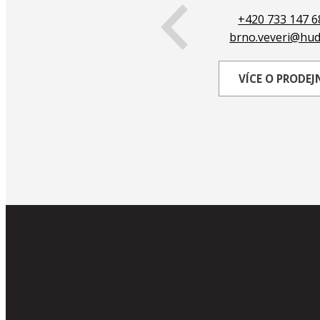
+420 567 312 233
+420 733 147 6
jihlava@hudy.cz
brno.veveri@hud
VÍCE O PRODEJNĚ
VÍCE O PRODEJ