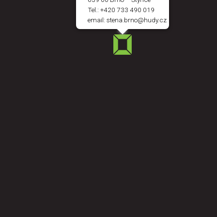
Tel.:
+420 733 490 019
email:
stena.brno@hudy.cz