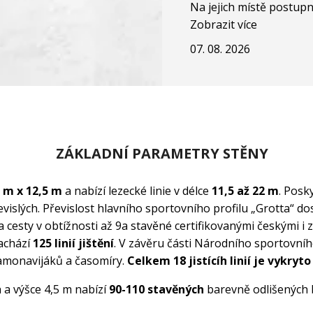
Na jejich místě postupn
Zobrazit více
07. 08. 2026
ZÁKLADNÍ PARAMETRY STĚNY
 m x 12,5 m
a nabízí lezecké linie v délce
11,5 až 22 m
. Posk
převislých. Převislost hlavního sportovního profilu „Grotta“
cesty v obtížnosti až 9a stavěné certifikovanými českými i z
nachází
125 linií jištění
. V závěru části Národního sportovní
amonavijáků a časomíry.
Celkem 18 jistícíh linií je vykryt
 a výšce 4,5 m nabízí
90-110 stavěných
barevně odlišených 