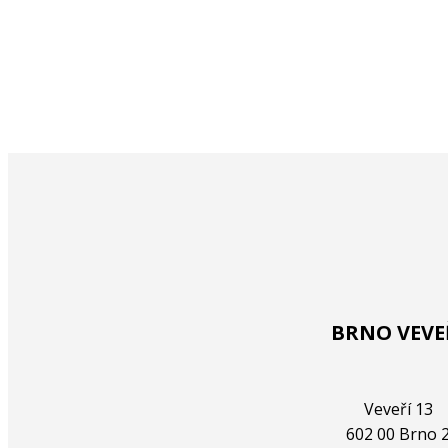
JIHLAVA
BRNO VEVE
Kosmákova 21
Veveří 13
586 01 Jihlava
602 00 Brno 