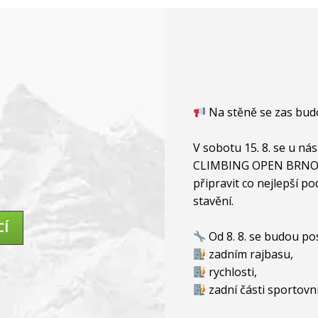
Na stěně se zas budou
V sobotu 15. 8. se u 
CLIMBING OPEN BRNO
připravit co nejlepší p
stavění.
CÍ
Od 8. 8. se budou po
zadním rajbasu,
rychlosti,
zadní části sportovn