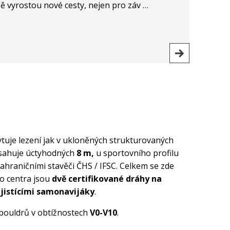
ě vyrostou nové cesty, nejen pro záv
…
ytuje lezení jak v ukloněných strukturovaných
 dosahuje úctyhodných
8 m,
u sportovního profilu
ahraničními stavěči ČHS / IFSC. Celkem se zde
ho centra jsou
dvě certifikované dráhy na
o jistícími samonavijáky
.
bouldrů v obtížnostech
V0-V10
.