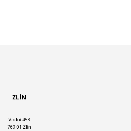
ZLÍN
OLOMOUC
Vodní 453
Ostružnická 19
760 01 Zlín
779 00 Olomouc