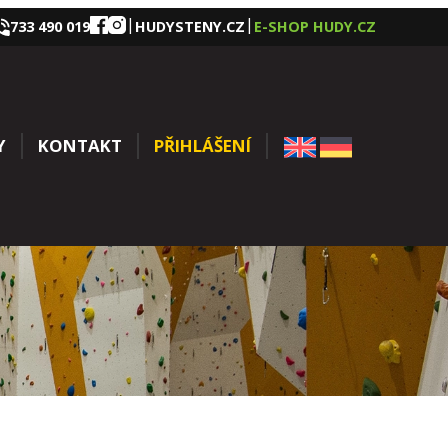
|
|
733 490 019
HUDYSTENY.CZ
E-SHOP HUDY.CZ
Y
KONTAKT
PŘIHLÁŠENÍ