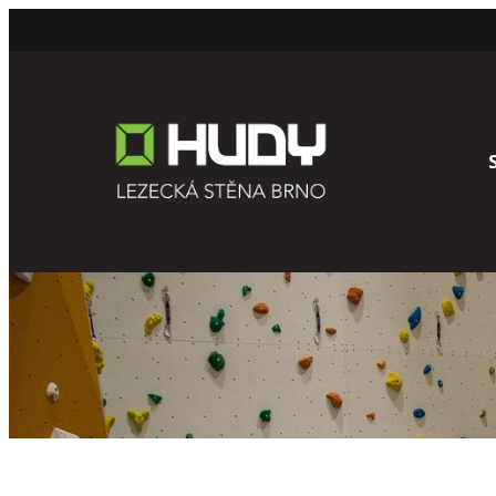
Přeskočit
na
obsah