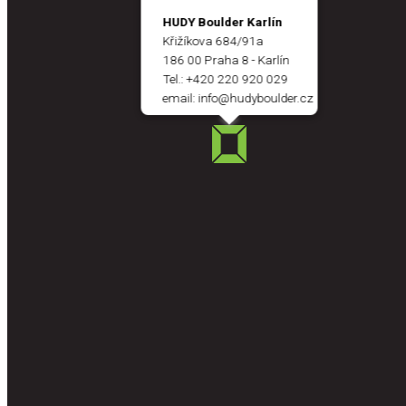
HUDY Boulder Karlín
Křižíkova 684/91a
186 00 Praha 8 - Karlín
Tel.:
+420 220 920 029
email:
info@hudyboulder.cz