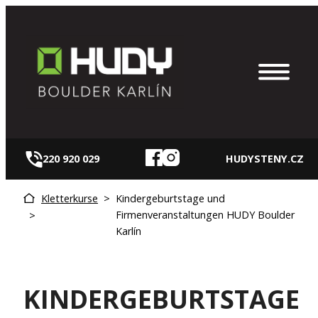
Zum
Inhalt
springen
220 920 029
HUDYSTENY.CZ
Kletterkurse
>
Kindergeburtstage und
Firmenveranstaltungen HUDY Boulder
>
Karlín
KINDERGEBURTSTAGE